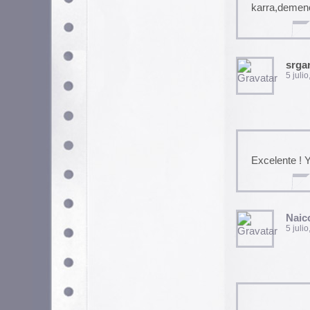
nen, esto van a ser una risas
sacar un sampler y todo :O
pAtzuo
5 julio, 2004 a las 12:20 p
Utilizamos cookies propias y de terceros para garantizar 
medir su uso y mejorar nuestros servicios. Puede aceptar to
no necesarias o configurar sus preferencias.
Po