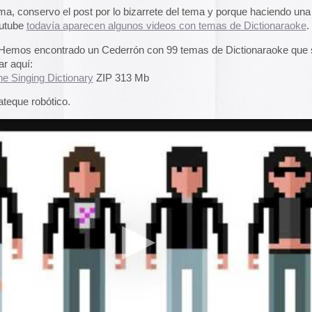
A gallery of Dancete
1982-86
Galería de
flyers del
neoyorkino Danceter
1986
Frame of Preferenc
Alucinante esta web:
Preference
” es una h
interactiva de los pa
configuración de los
y 2004.
El artículo analiza s
emuladores reales en
Edna Martinez Pres
Edna Martínez, DJ y
colombiana residente
presenta un viaje son
electrizante mundo de
vibrante y dinámica c
sound system que ha 
calles de Cartagena y
durante décadas.
Edna Martinez Prese
los Borbones
Sound System Cultu
orks
Colombian Caribbea
Cómic. «Palestina. 
es seguir los comentarios de esta entrada:
RSS 2.0
.