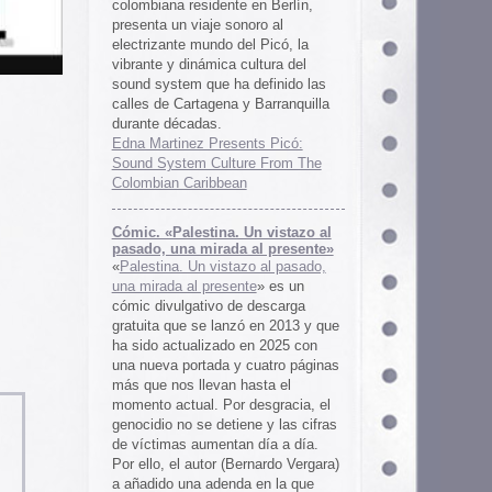
 al presente»
zo al pasado,
te
» es un
 descarga
ó en 2013 y que
en 2025 con
cuatro páginas
asta el
desgracia, el
ne y las cifras
 día a día.
ernardo Vergara)
a en la que
tinado a quedar
oco tiempo.
ios
os es una
farmaceuticos
istas «Clínica
los años 50, 60
 indias
ywood
, Tanya
arteles de
us sistemas de
 la colección de
m archive.