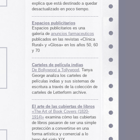
rtas de libros
ers (1820-
 las cubiertas
 ser una simple
irse en una
ercial a lo