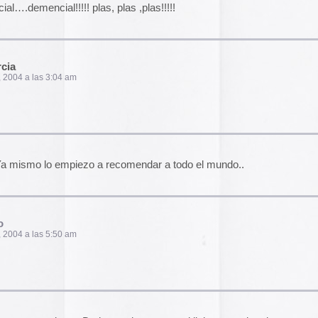
2014
 xD ahora mismo paso el link, a ver si podemos
2013
2012
2011
2010
m
2009
2008
2007
2006
2005
el funcionamiento de la web,
2004
das las cookies, rechazar las
Aceptar todo
Rechazar
lítica de cookies