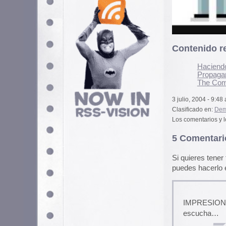
Los comentarios y los Pings están cerra
5 Comentarios
Si quieres tener tu imagen person
puedes hacerlo en
gravatar.com
IMPRESIONANTE link !!!!! ….la
escucha…
rafa_piltrafa
3 julio, 2004 a las 13:18 p
espectacular tios,
un enlace ES-PEC-TA-CU-LAR
(llevo un buen rato decojoná
xavi