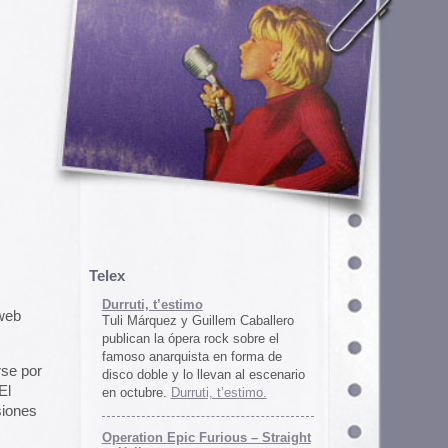
em Caballero
k sobre el
n forma de
an al escenario
’estimo.
ous – Straight
gton
unos
juego satírico
a con Iran. El
 online en