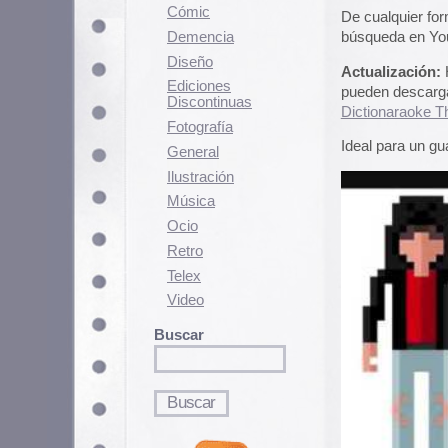
Fotografí­a
Ideal para un guateque robótico.
General
Ilustración
Música
Ocio
Retro
Telex
Video
Buscar
Contenido relacionado
Haciendo el Mongol con 
Propagandas Antigas
The Computer – How it W
3 julio, 2004 - 9:48 am
Clasificado en:
Demencia
,
Música
. Pued