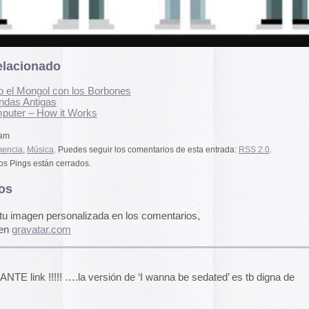
pasado, una mirada
dos.
«
Palestina. Un vista
una mirada al presen
cómic divulgativo de
gratuita que se lanz
alizada en los comentarios,
ha sido actualizado 
una nueva portada y 
más que nos llevan h
momento actual. Por 
genocidio no se detie
 versión de ‘I wanna be sedated’ es tb digna de
de víctimas aumentan
Por ello, el autor (B
a añadido una adend
explica que está des
desactualizado en p
m
Espacios publicitar
Espacios publicitari
galería de
anuncios 
publicados en las rev
Rural» y «Glosa» en 
y 70
Carteles de película
!!!
De Bollywood a Toll
ndome)
George analiza los c
películas indias y s
escritura a través de
carteles de Letterfor