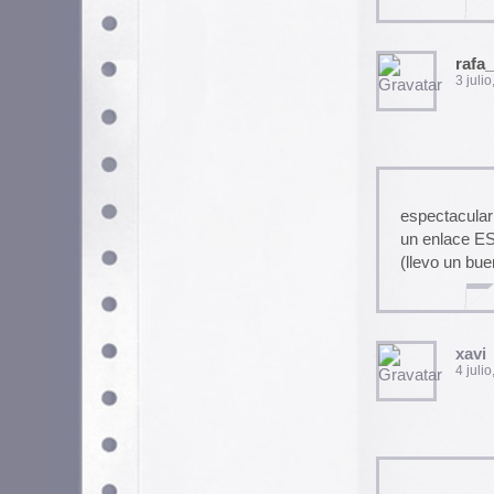
4 julio, 2004 a las 13:20 p
karra,demencial….demencial!!!!!
srgarcia
5 julio, 2004 a las 3:04 am
Excelente ! Ya mismo lo empi
Naico
5 julio, 2004 a las 5:50 am