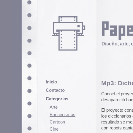
Diseño, arte, cultura popular
Inicio
Mp3: Dictionaraoke: E
Contacto
Conocí el proyecto
Dictionaraoke
Categorias
desapareció hace mucho, y no ha
Arte
El proyecto consistía en descarga
Bannerismos
los diccionarios de turno, y escri
Cartoon
resultado se mezcla en un editor
con robots cantando sobre fondos
Cine
Cómic
De cualquier forma, conservo el p
Demencia
búsqueda en Youtube
todavía ap
Diseño
Actualización:
Hemos encontrado
Ediciones
pueden descargar aquí:
Discontinuas
Dictionaraoke The Singing Dictio