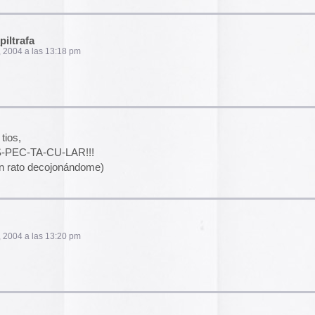
m
El arte de las cubie
«The Art of Book Cov
1914)»
examina cómo
de libros pasaron de
protección a convert
forma artística y com
largo del siglo XIX.
 plas, plas ,plas!!!!!
Ver más >>
Archivos
2026
2025
2024
2023
ezo a recomendar a todo el mundo..
2022
2021
2020
2019
2018
2017
2016
2015