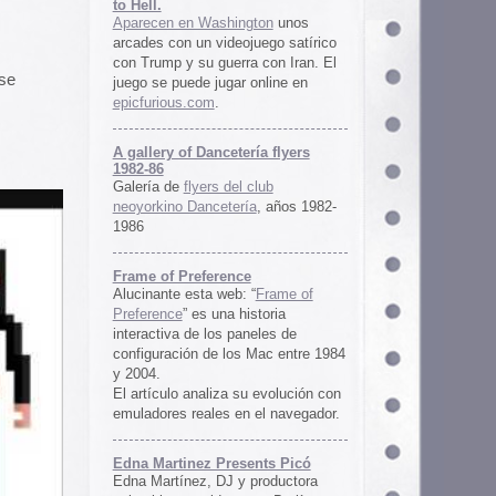
ría flyers
 club
ía
, años 1982-
e
 “
Frame of
istoria
neles de
 Mac entre 1984
u evolución con
 el navegador.
ents Picó
 productora
 en Berlín,
oro al
l Picó, la
ultura del
definido las
 Barranquilla
nts Picó:
re From The
n
Un vistazo al