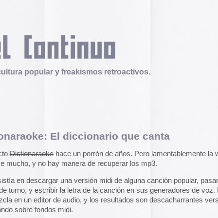
 y freakismos retroactivos.
l diccionario que canta
Telex
Durruti, t’estimo
hace un porrón de años. Pero lamentablemente la web
Tuli Márquez y Guill
y manera de recuperar los mp3.
publican la ópera roc
famoso anarquista e
r una versión midi de alguna canción popular, pasarse por
disco doble y lo llev
bir la letra de la canción en sus generadores de voz. El
en octubre.
Durruti, t
 de audio, y los resultados son descacharrantes versiones
 midi.
Operation Epic Furi
to Hell.
ost por lo bizarrete del tema y porque haciendo una
Aparecen en Washin
arecen algunos videos con temas de Dictionaraoke
.
arcades con un video
con Trump y su guerr
 un Cederrón con 99 temas de Dictionaraoke que se
juego se puede jugar
epicfurious.com
.
nary
ZIP 313 Mb