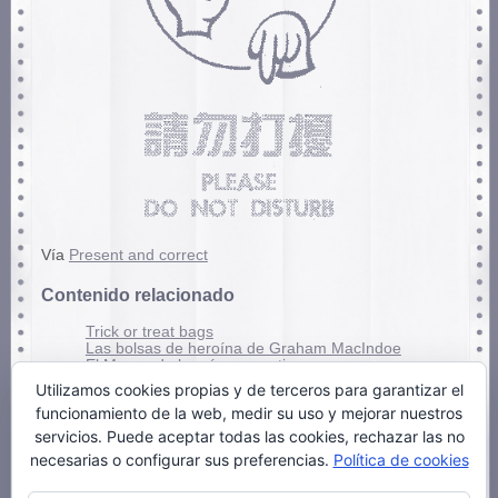
Vía
Present and correct
Contenido relacionado
Trick or treat bags
Las bolsas de heroína de Graham MacIndoe
El Museo de la máscara anti gas
Utilizamos cookies propias y de terceros para garantizar el
6 febrero, 2025 - 11:33 am
funcionamiento de la web, medir su uso y mejorar nuestros
Clasificado en:
Diseño
. Puedes seguir los comentarios de esta entrada:
servicios. Puede aceptar todas las cookies, rechazar las no
RSS 2.0
.
necesarias o configurar sus preferencias.
Política de cookies
Los comentarios y los Pings están cerrados.