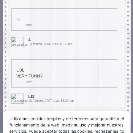
hi
4
13 marzo, 2006 a las 11:05 am
LOL
VERY FUNNY
LIZ
18 febrero, 2007 a las 18:39 pm
Utilizamos cookies propias y de terceros para garantizar el
funcionamiento de la web, medir su uso y mejorar nuestros
no me gusto como se expreza d los hippies por k
servicios. Puede aceptar todas las cookies, rechazar las no
yo lo soy