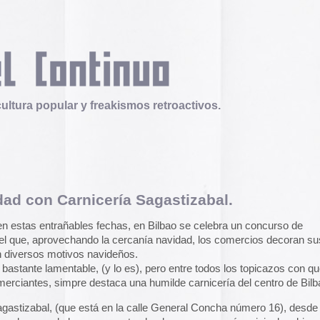
 y freakismos retroactivos.
nicería Sagastizabal.
Telex
Durruti, t’estimo
les fechas, en Bilbao se celebra un concurso de
Tuli Márquez y Guill
ndo la cercanía navidad, los comercios decoran sus
publican la ópera roc
s navideños.
famoso anarquista e
disco doble y lo llev
le, (y lo es), pero entre todos los topicazos con que nos
en octubre.
Durruti, t
e destaca una humilde carnicería del centro de Bilbao.
 está en la calle General Concha número 16), desde hace
Operation Epic Furi
s escaparates hechos a mano, más originales, bizarros y
to Hell.
Aparecen en Washin
o en su vida. Y cada año, a pesar de rehuir como la peste
arcades con un video
 no puedo eludir pasar por este escaparate a deleitarme con
con Trump y su guerr
dad hechos a base de huesos, Belenes de masa de chorizo,
juego se puede jugar
patas de cerdo y mucho más.
epicfurious.com
.