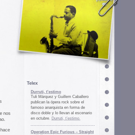
em Caballero
k sobre el
n forma de
an al escenario
’estimo.
ous – Straight
gton
unos
juego satírico
a con Iran. El
 online en