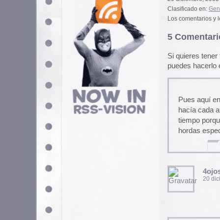
hacía cada año un belén ¡con
tiempo porque hace cosa de d
hordas especuladoras y ahora
4ojos
20 diciembre, 2005 a las 
Eso me comentaba esta ma
normal de lo que pensaba, por
literalmente «a ver que han he
gasteizzZZzz.
un año hicieron un coro de go
abierta cantando. y en bacalao
piezas de bacalao seco.»
¿Habrá que hacer un grupo de
karramarro
20 diciembre, 2005 a las 