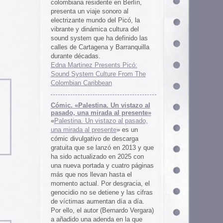
 al presente»
zo al pasado,
te
» es un
 descarga
ó en 2013 y que
en 2025 con
cuatro páginas
asta el
desgracia, el
ne y las cifras
 día a día.
ernardo Vergara)
a en la que
tinado a quedar
oco tiempo.
ios
os es una
farmaceuticos
istas «Clínica
los años 50, 60
 indias
ywood
, Tanya
arteles de
us sistemas de
 la colección de
m archive.