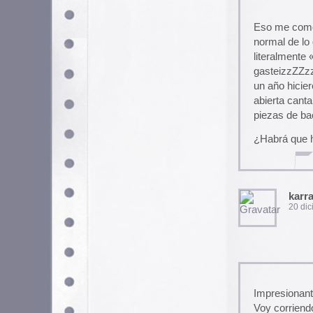
Impresionante belen de belene
Voy corriendo a por un almax
hafo
27 diciembre, 2005 a las 
hola, amigos. les escribo de
y eso me da gusto, les mando 
mexico
Edwin iván sagastiza
29 mayo, 2006 a las 7:25 