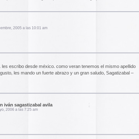
2014
 feerte a todos los cavos de Mexico y de todo el
2013
ta Mexico.
2012
2011
2010
2009
2008
23:17 pm
2007
2006
2005
el funcionamiento de la web,
2004
das las cookies, rechazar las
Aceptar todo
Rechazar
lítica de cookies