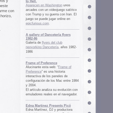
ría flyers
 club
ía
, años 1982-
e
 “
Frame of
istoria
neles de
 Mac entre 1984
u evolución con
 el navegador.
ents Picó
 productora
 en Berlín,
oro al
l Picó, la
ultura del
definido las
 Barranquilla
nts Picó:
re From The
n
Un vistazo al