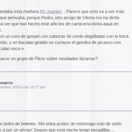
El arte de las cubie
«The Art of Book Cov
1914)»
examina cómo
de libros pasaron de
protección a convert
s. Me entra acidez de estomago solo de verlo.
forma artística y com
! Seguro que esta noche tengo pesadillas…
largo del siglo XIX.
Ver más >>
10:01 am
Archivos
2026
2025
2024
2023
sde méxico. como veran tenemos el mismo apellido
2022
un fuerte abrazo y un gran saludo, Sagatizabal –
2021
2020
2019
bal avila
2018
am
2017
2016
2015