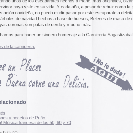
 un sincero homenaje a la Carnicería Sagastizabal.
A gallery of Dancete
1982-86
.
Galería de
flyers del
neoyorkino Danceter
1986
Frame of Preferenc
Alucinante esta web:
Preference
” es una h
interactiva de los pa
configuración de los
y 2004.
El artículo analiza s
emuladores reales en
e Puño.
 de los 50, 60 y 70
Edna Martinez Pres
Edna Martínez, DJ y
colombiana residente
los comentarios de esta entrada:
RSS 2.0
.
presenta un viaje son
dos.
electrizante mundo de
vibrante y dinámica c
sound system que ha 
calles de Cartagena y
durante décadas.
alizada en los comentarios,
Edna Martinez Prese
Sound System Cultu
Colombian Caribbea
 cafetería en la Plaza de Jacinto Benavente que
Cómic. «Palestina. 