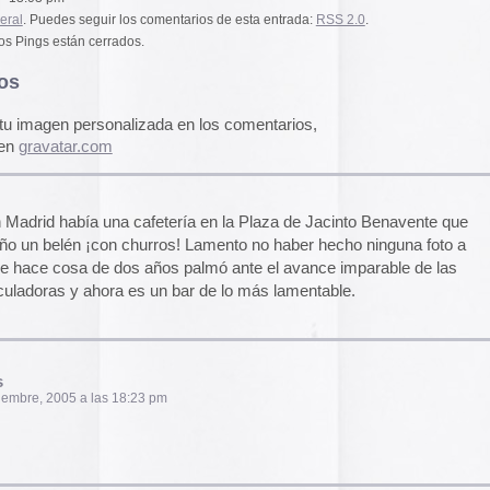
 churros! Lamento no haber hecho ninguna foto a
pasado, una mirada
«
Palestina. Un vista
os años palmó ante el avance imparable de las
una mirada al presen
 es un bar de lo más lamentable.
cómic divulgativo de
gratuita que se lanz
ha sido actualizado 
una nueva portada y 
más que nos llevan h
18:23 pm
momento actual. Por 
genocidio no se detie
de víctimas aumentan
Por ello, el autor (B
a añadido una adend
explica que está des
desactualizado en p
ñana
Mr Juanjez
. . Parece que esto va a ser más
que Pedro, otro amigo de Vitoria me ha dicho
Espacios publicitar
cho este año los de carnicería elvira aquá en
Espacios publicitari
galería de
anuncios 
spel con cabezas de cerdo degolladas con la boca
publicados en las rev
 giraldo se curraron el gernika de picasso con
Rural» y «Glosa» en 
y 70
 Flickr sobre navidades bizarras?
Carteles de película
De Bollywood a Toll
George analiza los c
películas indias y s
escritura a través de
carteles de Letterfor
18:27 pm