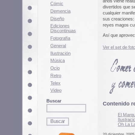
Así que aprovechamos para hacer
Fotografí­a
General
Ver el set de fotos de la carnicería
Ilustración
Música
Ocio
Retro
Telex
Video
Buscar
Contenido relacionado
El Marqués
Ilustraciones y bocetos d
Oh La La! Música francesa
20 diciembre, 2005 - 13:03 pm
Clasificado en:
General
. Puedes seguir 
Los comentarios y los Pings están cerra
5 Comentarios
Si quieres tener tu imagen person
puedes hacerlo en
gravatar.com
Pues aquí en Madrid había una