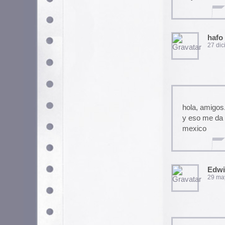
ola chavos,Q tal? Un beso muy
mundo.A por cierto me encan
adios
xao
sara
14 diciembre, 2006 a las 
Utilizamos cookies propias y de terceros para garantizar 
medir su uso y mejorar nuestros servicios. Puede aceptar to
no necesarias o configurar sus preferencias.
Po