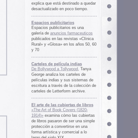
rtas de libros
ers (1820-
 las cubiertas
 ser una simple
irse en una
ercial a lo