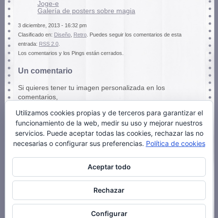
Joge-e
Galería de posters sobre magia
3 diciembre, 2013 - 16:32 pm
Clasificado en:
Diseño
,
Retro
. Puedes seguir los comentarios de esta
entrada:
RSS 2.0
.
Los comentarios y los Pings están cerrados.
Un comentario
Si quieres tener tu imagen personalizada en los
comentarios,
puedes hacerlo en
gravatar.com
Utilizamos cookies propias y de terceros para garantizar el
funcionamiento de la web, medir su uso y mejorar nuestros
servicios. Puede aceptar todas las cookies, rechazar las no
Muy buen aporte
necesarias o configurar sus preferencias.
Política de cookies
Aceptar todo
juliana
10 diciembre, 2013 a las 16:25 pm
Rechazar
Configurar