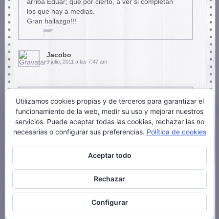
arriba Eduar; que por cierto, a ver si completan
los que hay a medias.
Gran hallazgo!!!
Jacobo
9 julio, 2011 a las 7:47 am
Utilizamos cookies propias y de terceros para garantizar el
La página ha desaparecido. ¿ Alguien sabe cómo
funcionamiento de la web, medir su uso y mejorar nuestros
conseguir los libros?.
servicios. Puede aceptar todas las cookies, rechazar las no
Muchas gracias.
necesarias o configurar sus preferencias.
Política de cookies
Aceptar todo
Fernando
16 noviembre, 2014 a las 16:55 pm
Rechazar
Configurar