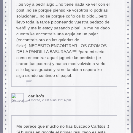
..os voy a pedir algo…no tiene nada ke ver con el
post..no se porque pienso ke vosotros lo podrias
solucionar…no se porque coño os lo pido…pero
llevo toda la tarde piponeando vuestra pedazo de
web!!!y me lo estoy pasando pipa!!..y me he dado
cuenta ke encontrais una aguja en un pajar
(encontrais oro en las galerias de
flickr)..NECESITO ENCONTRAR LOS CROMOS
DE LA PANDILLA BASURAAA!!!!!!!para mi seria
como encontrar aquel juguete ke perdiste (te
tiraron tus padres) y nunca mas volviste a verlo…
si lo lograis gracias.y si no tambien.espero ke
siga siendo continuo el papel.
carlito's
4 marzo, 2008 a las 19:14 pm
Me parece que mucho no has buscado Carlitos ;)
Si buscas en google el primer resultado es esta