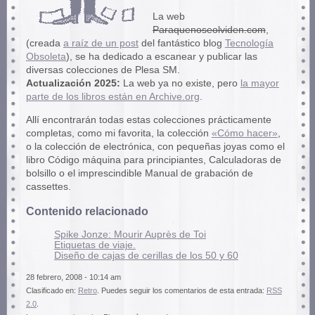
La web
Paraquenoseolviden.com
,
(creada
a raíz de un post
del fantástico blog
Tecnología
Obsoleta
), se ha dedicado a escanear y publicar las
diversas colecciones de Plesa SM.
Actualización 2025:
La web ya no existe, pero
la mayor
parte de los libros están en Archive.org
.
Allí encontrarán todas estas colecciones prácticamente
completas, como mi favorita, la colección
«Cómo hacer»
,
o la colección de electrónica, con pequeñas joyas como el
libro Código máquina para principiantes, Calculadoras de
bolsillo o el imprescindible Manual de grabación de
cassettes.
Contenido relacionado
Spike Jonze: Mourir Auprès de Toi
Etiquetas de viaje.
Diseño de cajas de cerillas de los 50 y 60
28 febrero, 2008 - 10:14 am
Clasificado en:
Retro
. Puedes seguir los comentarios de esta entrada:
RSS
2.0
.