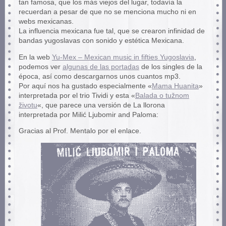
tan famosa, que los más viejos del lugar, todavía la
recuerdan a pesar de que no se menciona mucho ni en
webs mexicanas.
La influencia mexicana fue tal, que se crearon infinidad de
bandas yugoslavas con sonido y estética Mexicana.
En la web
Yu-Mex – Mexican music in fifties Yugoslavia
,
podemos ver
algunas de las portadas
de los singles de la
época, así como descargarnos unos cuantos mp3.
Por aquí nos ha gustado especialmente «
Mama Huanita
»
interpretada por el trio Tividi y esta «
Balada o tužnom
životu
«, que parece una versión de La llorona
interpretada por Milić Ljubomir and Paloma:
Gracias al Prof. Mentalo por el enlace.