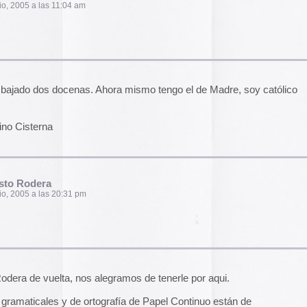
El arte de las cubie
«The Art of Book Cov
1914)»
examina cómo
de libros pasaron de
nos alegramos de tenerle por aqui.
protección a convert
forma artística y com
e ortografía de Papel Continuo están de
largo del siglo XIX.
Ver más >>
Archivos
 pm
2026
2025
2024
2023
2022
l u ortotipográfico (vamos, alguno muy leve… de
sombra y me confunde. Qué bárbaros.
2021
 siendo primorosa y extenuante. A ver cuándo
2020
2019
2018
2017
 pm
2016
2015