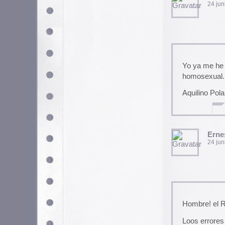
Hombre! el Rodera de vuelta, 
Loos errores gramaticales y d
enhorabuena!
karramarro
25 junio, 2005 a las 17:40
No veo ningún error gramatica
comas y tal). Cosa que me a
La selección de enlaces sigue
tiendo yo la ropa.
Ernesto Rodera
28 junio, 2005 a las 13:44