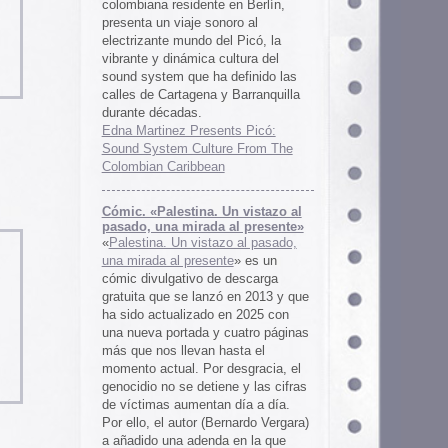
 al presente»
zo al pasado,
te
» es un
 descarga
ó en 2013 y que
en 2025 con
cuatro páginas
asta el
desgracia, el
ne y las cifras
 día a día.
ernardo Vergara)
a en la que
tinado a quedar
oco tiempo.
ios
os es una
farmaceuticos
istas «Clínica
los años 50, 60
 indias
ywood
, Tanya
arteles de
us sistemas de
 la colección de
m archive.