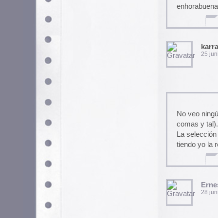
pos chale wey la neta es que 
errores tiphorgraficos
P i r i N o L A
27 diciembre, 2006 a las 
Que cabronada ES ESTA 
TODOS ESOS HIJOS DE L
AMERICA JAJAJA
EL CACHA ESPAÑO
11 junio, 2008 a las 18:51
Utilizamos cookies propias y de terceros para garantizar 
medir su uso y mejorar nuestros servicios. Puede aceptar to
no necesarias o configurar sus preferencias.
Po