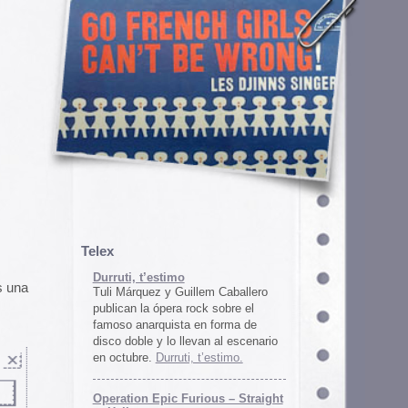
em Caballero
k sobre el
n forma de
an al escenario
’estimo.
ous – Straight
gton
unos
juego satírico
a con Iran. El
 online en