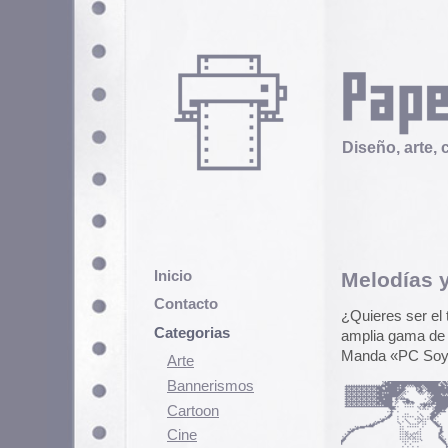
Diseño, arte, cultura popular
Inicio
Melodías y logos para
Contacto
¿Quieres ser el tipo más odiado 
Categorias
amplia gama de tonos y politonos i
Manda «PC Soy una rumbera» al 66
Arte
Bannerismos
Cartoon
Cine
Cómic
23 junio, 2005 - 16:13 pm
Demencia
Clasificado en:
Bannerismos
. Puedes se
Diseño
Los comentarios y los Pings están cerra
Ediciones
Discontinuas
8 Comentarios