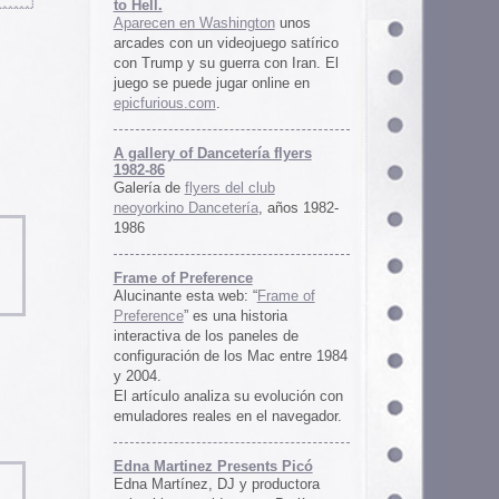
ría flyers
 club
ía
, años 1982-
e
 “
Frame of
istoria
neles de
 Mac entre 1984
u evolución con
 el navegador.
ents Picó
 productora
 en Berlín,
oro al
l Picó, la
ultura del
definido las
 Barranquilla
nts Picó:
re From The
n
Un vistazo al