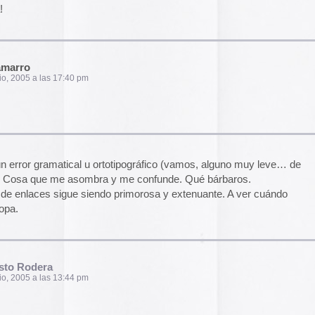
2014
2013
2012
metistes la pata pos nomas no checo lios pinches
2011
2010
2009
2008
3:31 am
2007
2006
2005
2004
DAVIS BISBAL UN CABRO ESPAÑOL COMO SON
AS MIL PUTAS RATEROS QUE SAQUIARON
LAS
 pm
el funcionamiento de la web,
das las cookies, rechazar las
Aceptar todo
Rechazar
lítica de cookies