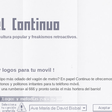
 y freakismos retroactivos.
 tu movil !
Telex
Durruti, t’estimo
del vagón de metro? En papel Continuo te ofrecemos una
Tuli Márquez y Guill
rritantes para tu teléfono móvil.
publican la ópera roc
6 y pronto serás el más hortera del barrio!
famoso anarquista e
disco doble y lo llev
en octubre.
Durruti, t
Operation Epic Furi
to Hell.
Aparecen en Washin
arcades con un video
guir los comentarios de esta entrada:
RSS 2.0
.
con Trump y su guerr
dos.
juego se puede jugar
epicfurious.com
.