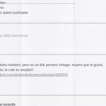
pasado, una mirada
«
Palestina. Un vista
una mirada al presen
o es un link pornero vintage, espero que te guste,
cómic divulgativo de
ia!!!
gratuita que se lanz
ha sido actualizado 
/beltzarecords/sets/485050/
una nueva portada y 
más que nos llevan h
momento actual. Por 
genocidio no se detie
de víctimas aumentan
Por ello, el autor (B
a añadido una adend
 am
explica que está des
desactualizado en p
Espacios publicitar
Espacios publicitari
galería de
anuncios 
publicados en las rev
as. Ahora mismo tengo el de Madre, soy católico
Rural» y «Glosa» en 
y 70
Carteles de película
De Bollywood a Toll
George analiza los c
películas indias y s
escritura a través de
 pm
carteles de Letterfor