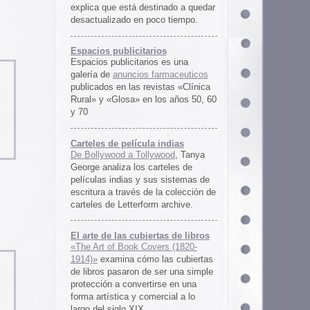
rtas de libros
ers (1820-
 las cubiertas
 ser una simple
irse en una
ercial a lo