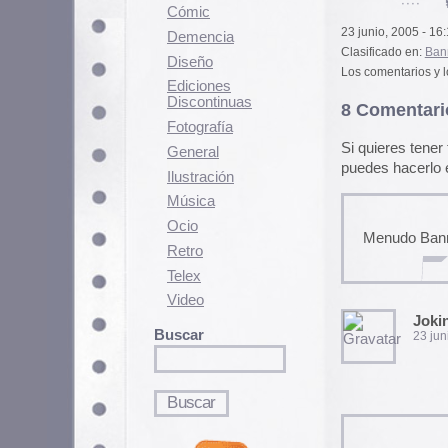
Fotografí­a
Si quieres tener tu imagen person
General
puedes hacerlo en
gravatar.com
Ilustración
Música
Ocio
Menudo Banner! , yo me quiero 
Retro
Telex
Video
Jokin
Buscar
23 junio, 2005 a las 17:14
ya lo he mandao……
es un puto timo
sr. karramarro quiero justisiaa
3213
24 junio, 2005 a las 0:29 