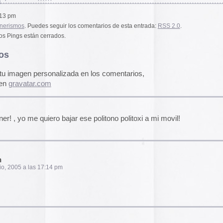
A gallery of Dancete
alizada en los comentarios,
1982-86
Galería de
flyers del
neoyorkino Danceter
1986
bajar ese politono politoxi a mi movil!
Frame of Preferenc
Alucinante esta web:
Preference
” es una h
interactiva de los pa
configuración de los
 pm
y 2004.
El artículo analiza s
emuladores reales en
Edna Martinez Pres
Edna Martínez, DJ y
colombiana residente
……………………………………………..
presenta un viaje son
electrizante mundo de
a
vibrante y dinámica c
sound system que ha 
calles de Cartagena y
durante décadas.
Edna Martinez Prese
Sound System Cultu
am
Colombian Caribbea
Cómic. «Palestina. 