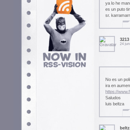
No es un politono rumbero, per
ira en aumento, la cole es ampl
https://www.flickr.com/photos
Saludos
luis beltza
beltza records
24 junio, 2005 a las 11:04
Yo ya me he bajado dos docen
homosexual.
Aquilino Polaino Cisterna
Ernesto Rodera
24 junio, 2005 a las 20:31