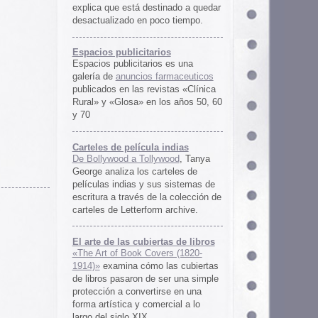
rtas de libros
ers (1820-
 las cubiertas
 ser una simple
irse en una
ercial a lo