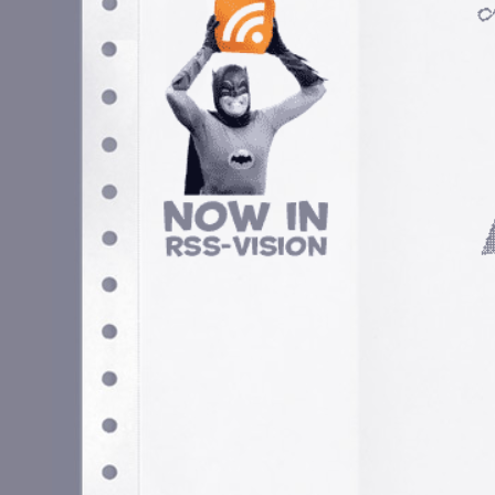
Contenido relacionado
The collection
¿Quién quiere jugar a las
Graphis 60’s Diseño pop
5 febrero, 2025 - 12:49 pm
Clasificado en:
Diseño
,
Retro
. Puedes s
Los comentarios y los Pings están cerra
Los comentarios están cerrados.