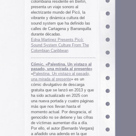
 al presente»
zo al pasado,
te
» es un
 descarga
ó en 2013 y que
en 2025 con
cuatro páginas
asta el
desgracia, el
ne y las cifras
 día a día.
ernardo Vergara)
a en la que
tinado a quedar
oco tiempo.
ios
os es una
farmaceuticos
istas «Clínica
los años 50, 60
 indias
ywood
, Tanya
arteles de
us sistemas de
 la colección de
m archive.