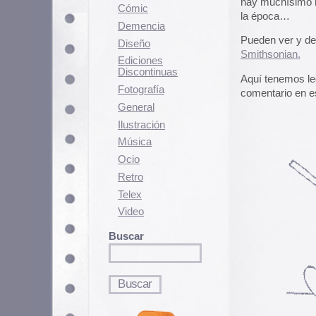
Fotografí­a
comentario en este post.
General
Ilustración
Música
Ocio
Retro
Telex
Video
Buscar