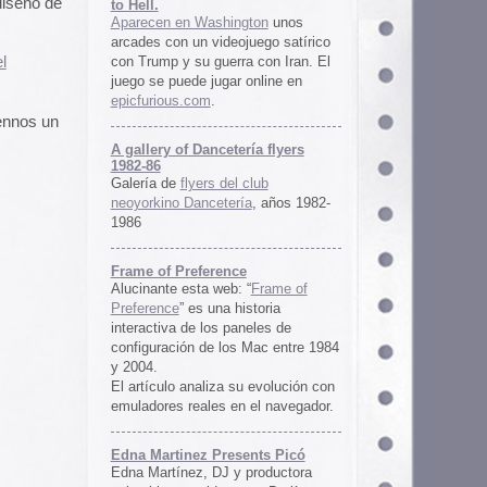
ría flyers
 club
ía
, años 1982-
e
 “
Frame of
istoria
neles de
 Mac entre 1984
u evolución con
 el navegador.
ents Picó
 productora
 en Berlín,
oro al
l Picó, la
ultura del
definido las
 Barranquilla
nts Picó:
re From The
n
Un vistazo al