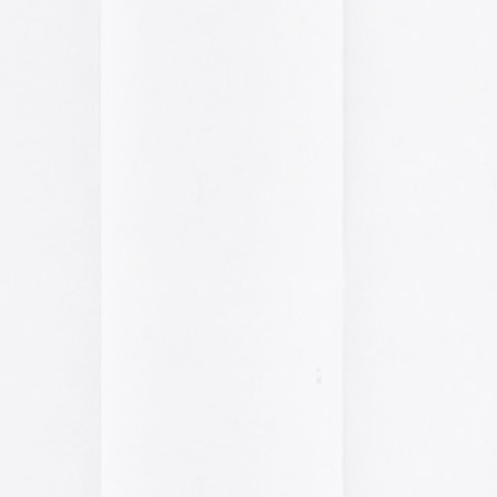
2014
2013
2012
2011
2010
2009
2008
2007
2006
2005
el funcionamiento de la web,
2004
das las cookies, rechazar las
Aceptar todo
Rechazar
lítica de cookies