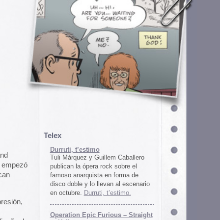
em Caballero
k sobre el
n forma de
an al escenario
’estimo.
ous – Straight
gton
unos
juego satírico
a con Iran. El
 online en