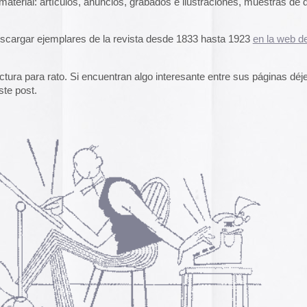
A gallery of Dancete
1982-86
Galería de
flyers del
neoyorkino Danceter
1986
Frame of Preferenc
Alucinante esta web:
Preference
” es una h
interactiva de los pa
configuración de los
y 2004.
El artículo analiza s
emuladores reales en
Edna Martinez Pres
Edna Martínez, DJ y
colombiana residente
presenta un viaje son
electrizante mundo de
vibrante y dinámica c
sound system que ha 
calles de Cartagena y
durante décadas.
Edna Martinez Prese
Sound System Cultu
Colombian Caribbea
Cómic. «Palestina. 