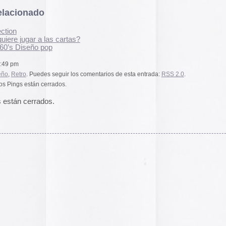
El arte de las cubie
«The Art of Book Cov
1914)»
examina cómo
de libros pasaron de
protección a convert
forma artística y com
largo del siglo XIX.
Ver más >>
Archivos
2026
2025
2024
2023
2022
2021
2020
2019
2018
2017
2016
2015