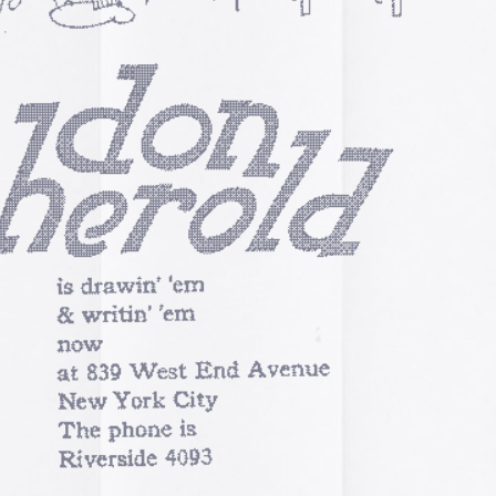
pasado, una mirada
«
Palestina. Un vista
una mirada al presen
cómic divulgativo de
gratuita que se lanz
ha sido actualizado 
una nueva portada y 
más que nos llevan h
momento actual. Por 
genocidio no se detie
de víctimas aumentan
Por ello, el autor (B
a añadido una adend
explica que está des
desactualizado en p
Espacios publicitar
 cartas?
Espacios publicitari
galería de
anuncios 
publicados en las rev
Rural» y «Glosa» en 
eguir los comentarios de esta entrada:
RSS 2.0
.
y 70
dos.
Carteles de película
De Bollywood a Toll
George analiza los c
películas indias y s
escritura a través de
carteles de Letterfor