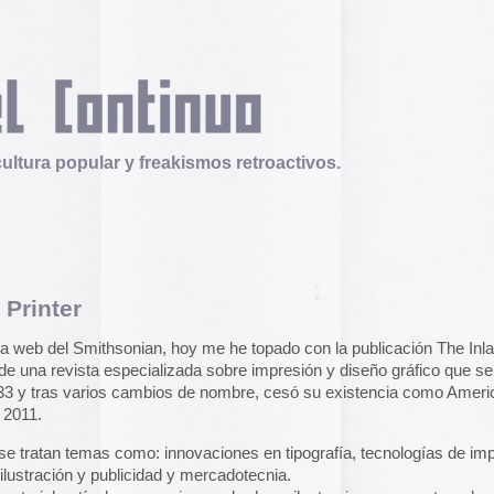
 y freakismos retroactivos.
Telex
Durruti, t’estimo
nian, hoy me he topado con la publicación The Inland
Tuli Márquez y Guill
especializada sobre impresión y diseño gráfico que se empezó
publican la ópera roc
 cambios de nombre, cesó su existencia como American
famoso anarquista e
disco doble y lo llev
en octubre.
Durruti, t
omo: innovaciones en tipografía, tecnologías de impresión,
licidad y mercadotecnia.
Operation Epic Furi
s, anuncios, grabados e ilustraciones, muestras de diseño de
to Hell.
Aparecen en Washin
arcades con un video
con Trump y su guerr
es de la revista desde 1833 hasta 1923
en la web del
juego se puede jugar
epicfurious.com
.
i encuentran algo interesante entre sus páginas déjennos un