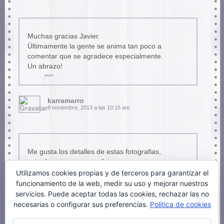
Muchas gracias Javier.
Últimamente la gente se anima tan poco a
comentar que se agradece especialmente.
Un abrazo!
karramarro
8 noviembre, 2013 a las 10:15 am
Me gusta los detalles de estas fotografias,
actualmente no se ven fotos como estas
empezando pro que se observa detalladamente
Utilizamos cookies propias y de terceros para garantizar el
los articulos gracias
funcionamiento de la web, medir su uso y mejorar nuestros
servicios. Puede aceptar todas las cookies, rechazar las no
Saludos desde colombia
necesarias o configurar sus preferencias.
Política de cookies