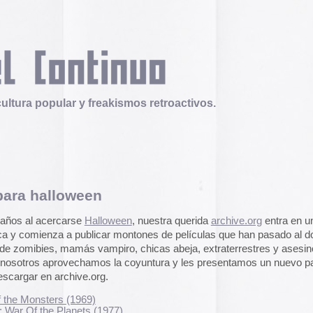
 y freakismos retroactivos.
ween
Telex
Durruti, t’estimo
se
Halloween
, nuestra querida
archive.org
entra en una
Tuli Márquez y Guill
publicar montones de pelí­culas que han pasado al dominio
publican la ópera roc
más vampiro, chicas abeja, extraterrestres y asesinos a
famoso anarquista e
disco doble y lo llev
vechamos la coyuntura y les presentamos un nuevo pack de
en octubre.
Durruti, t
ve.org.
969)
Operation Epic Furi
ets (1977)
to Hell.
Aparecen en Washin
arcades con un video
(1966)
con Trump y su guerr
974)
juego se puede jugar
 (1973)
epicfurious.com
.