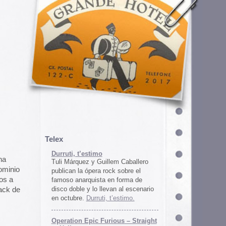
em Caballero
k sobre el
n forma de
an al escenario
’estimo.
ous – Straight
gton
unos
juego satírico
a con Iran. El
 online en