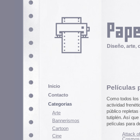
Diseño, arte, cultura popular
Inicio
Pelí­culas para hallo
Contacto
Como todos los años al acercar
Categorias
actividad frenética y comienza a 
público repletas de zomibies, ma
Arte
tutiplén. Así­ que nosotros apro
Bannerismos
pelí­culas para descargar en archi
Cartoon
Attack of the Monsters (1
Cine
Cosmos: War Of the Plan
Cómic
Deep Red (1975)
Drive-in Massacre (1977)
Demencia
Gammera The Invincible 
Horror Of the Zombies (1
Diseño
I Eat Your Skin (1964)
Ediciones
Invasion Of The Bee Girls
Discontinuas
Messiah Of Evil (1973)