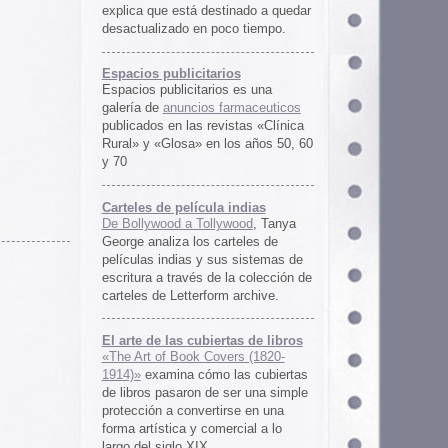
rtas de libros
ers (1820-
 las cubiertas
 ser una simple
irse en una
ercial a lo