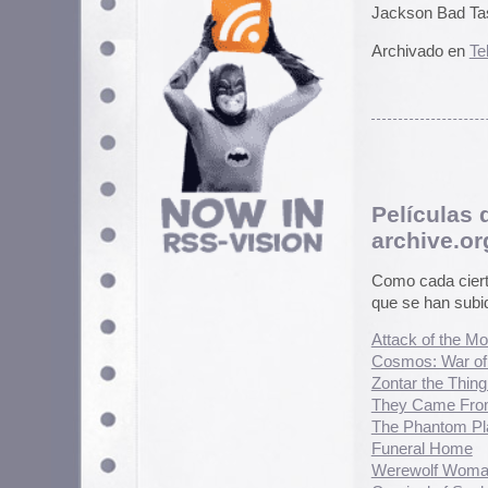
Como cada cierto tiempo, les re
que se han subido a
archive.org
.
Attack of the Monsters aka Game
Cosmos: War of the Planets
Zontar the Thing From Venus
They Came From Beyond Space
The Phantom Planet
Funeral Home
Werewolf Woman
Carnival of Souls
The Vampires’ Night Orgy
Breakout from Oppression
Cathy’s Curse
Horror of the Zombies
The Monster Maker
Last Woman on Earth
The Brain That Wouldn’t Die
Archivado en
Cine
|
7 Comentario