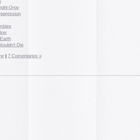
El arte de las cubie
«The Art of Book Cov
1914)»
examina cómo
de libros pasaron de
protección a convert
forma artística y com
largo del siglo XIX.
Ver más >>
Archivos
2026
2025
2024
2023
2022
2021
2020
2019
2018
2017
2016
2015