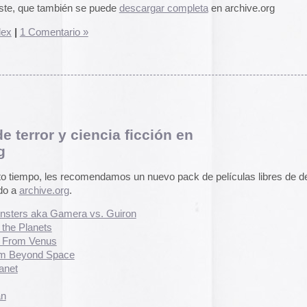
pasado, una mirada
«
Palestina. Un vista
comendamos un nuevo pack de películas libres de derechos
una mirada al presen
cómic divulgativo de
gratuita que se lanz
ra vs. Guiron
ha sido actualizado 
una nueva portada y 
más que nos llevan h
momento actual. Por 
genocidio no se detie
de víctimas aumentan
Por ello, el autor (B
a añadido una adend
explica que está des
desactualizado en p
Espacios publicitar
Espacios publicitari
galería de
anuncios 
publicados en las rev
Rural» y «Glosa» en 
y 70
s »
Carteles de película
De Bollywood a Toll
George analiza los c
películas indias y s
escritura a través de
carteles de Letterfor