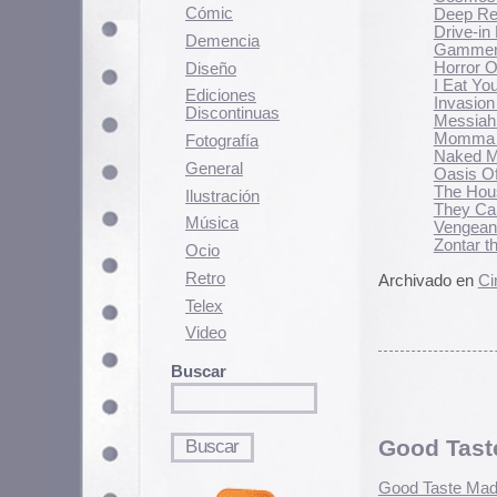
Momma Dracula (1980)
Fotografí­a
Naked Massacre (1976)
General
Oasis Of the Zombies (19
The House By the Cemete
Ilustración
They Came From Beyond
Música
Vengeance of the Zombie
Zontar the Thing From Ve
Ocio
Retro
Archivado en
Cine
|
19 Comentari
Telex
Video
Buscar
Good Taste Made Bad
Good Taste Made Bad taste
es un
Jackson Bad Taste, que también
Archivado en
Telex
|
1 Comentari
Películas de terror y 
archive.org