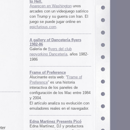
ría flyers
 club
ía
, años 1982-
e
 “
Frame of
istoria
neles de
 Mac entre 1984
u evolución con
 el navegador.
ents Picó
 productora
 en Berlín,
oro al
l Picó, la
ultura del
definido las
 Barranquilla
nts Picó:
re From The
n
Un vistazo al