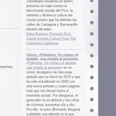
 al presente»
zo al pasado,
te
» es un
 descarga
ó en 2013 y que
en 2025 con
cuatro páginas
asta el
desgracia, el
ne y las cifras
 día a día.
ernardo Vergara)
a en la que
tinado a quedar
oco tiempo.
ios
os es una
farmaceuticos
istas «Clínica
los años 50, 60
 indias
ywood
, Tanya
arteles de
us sistemas de
 la colección de
m archive.