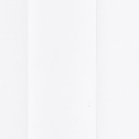
2014
2013
2012
2011
2010
2009
2008
2007
2006
2005
el funcionamiento de la web,
2004
das las cookies, rechazar las
Aceptar todo
Rechazar
lítica de cookies