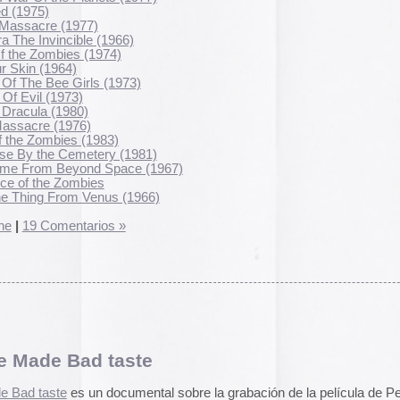
A gallery of Dancete
1982-86
83)
Galería de
flyers del
ry (1981)
neoyorkino Danceter
 Space (1967)
s
1986
nus (1966)
Frame of Preferenc
os »
Alucinante esta web:
Preference
” es una h
interactiva de los pa
configuración de los
y 2004.
El artículo analiza s
emuladores reales en
 taste
Edna Martinez Pres
Edna Martínez, DJ y
 documental sobre la grabación de la película de Peter
colombiana residente
 se puede
descargar completa
en archive.org
presenta un viaje son
electrizante mundo de
o »
vibrante y dinámica c
sound system que ha 
calles de Cartagena y
durante décadas.
Edna Martinez Prese
Sound System Cultu
Colombian Caribbea
ciencia ficción en
Cómic. «Palestina. 