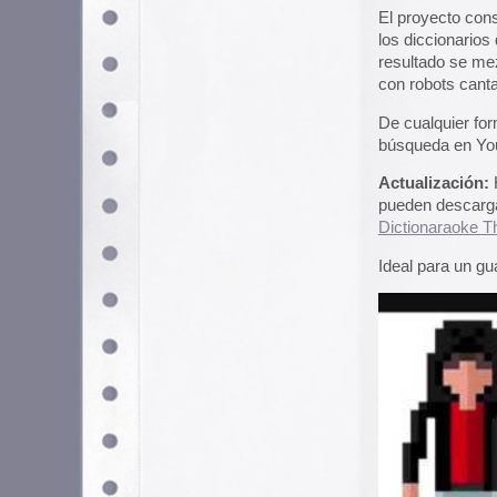
Archivado en
Demencia
,
Música
Camp Records
The Most Outrageous (and Queere
La discográfica más transgresora
Así se define
Camp Records
. La
dedicaba a grabar vinilos con pa
Cantantes totalmente desconocid
cantan temas con títulos tan clar
wet», «good old fashioned balls»,
«leather jacket lovers».
Toda la discografía se puede esc
seguir la costumbre de recomen
hairdresser» mp3 (2:46)
.
En la web también se puede ver 
discográficos y merchandising d