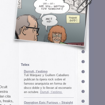
em Caballero
k sobre el
n forma de
an al escenario
’estimo.
ous – Straight
gton
unos
juego satírico
a con Iran. El
 online en