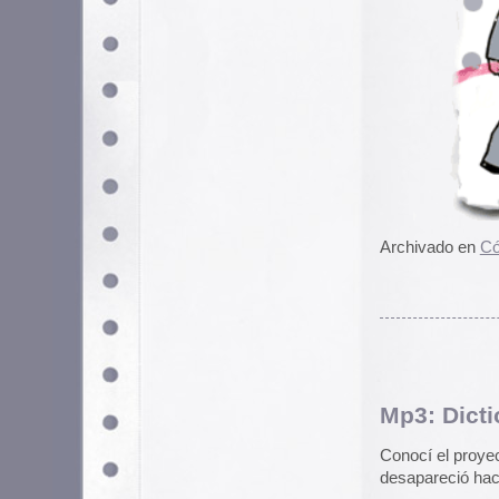
El proyecto consistía en descarga
los diccionarios de turno, y escri
resultado se mezcla en un editor
con robots cantando sobre fondos
De cualquier forma, conservo el p
búsqueda en Youtube
todavía ap
Actualización:
Hemos encontrado
pueden descargar aquí:
Dictionaraoke The Singing Dictio
Ideal para un guateque robótico.