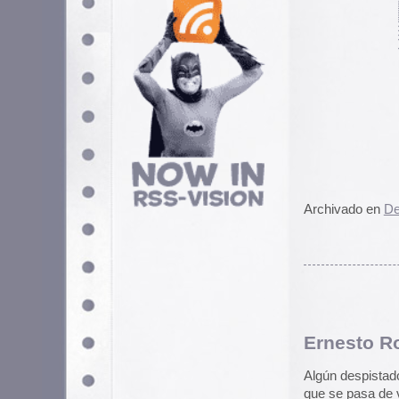
Archivado en
Demencia
,
Retro
|
Ernesto Rodera y mu
Algún despistado visitante de Pap
que se pasa de vez en cuando por 
nuestros articulillos.
Pues cuenta la leyenda, que el ta
prácticamente de todo: desde su
enlaces
, un descacharrante arch
Pero sin duda, lo que más me ha l
Emmanuel Kant y Mujeres desn
para tener exito en internet: La fi
Tuvimos el honor de colaborar co
internacional de decoración de 
del concurso a cotas inalcanzable