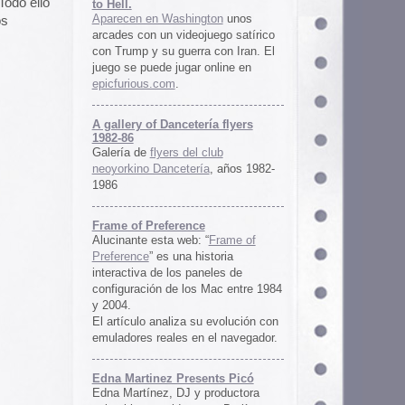
ría flyers
 club
ía
, años 1982-
e
 “
Frame of
istoria
neles de
 Mac entre 1984
u evolución con
 el navegador.
ents Picó
 productora
 en Berlín,
oro al
l Picó, la
ultura del
definido las
 Barranquilla
nts Picó:
re From The
n
Un vistazo al