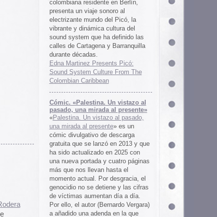
 al presente»
zo al pasado,
te
» es un
 descarga
ó en 2013 y que
en 2025 con
cuatro páginas
asta el
desgracia, el
ne y las cifras
 día a día.
ernardo Vergara)
a en la que
tinado a quedar
oco tiempo.
ios
os es una
farmaceuticos
istas «Clínica
los años 50, 60
 indias
ywood
, Tanya
arteles de
us sistemas de
 la colección de
m archive.