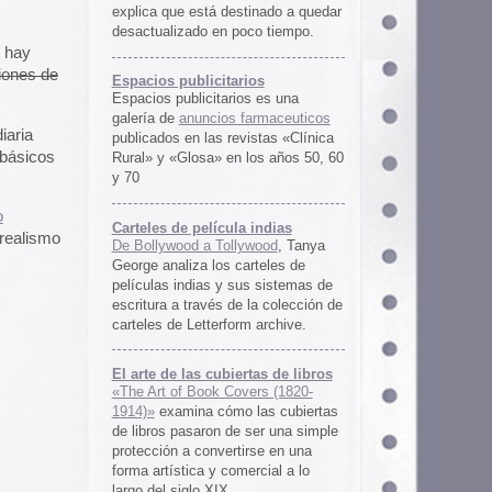
rtas de libros
ers (1820-
 las cubiertas
 ser una simple
irse en una
ercial a lo