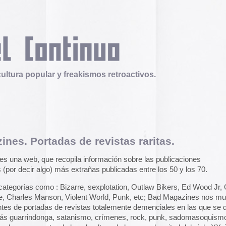
 y freakismos retroactivos.
as de revistas raritas.
Telex
Durruti, t’estimo
ecopila información sobre las publicaciones
Tuli Márquez y Guill
 más extrañas publicadas entre los 50 y los 70.
publican la ópera roc
famoso anarquista e
 Bizarre, sexplotation, Outlaw Bikers, Ed Wood Jr, Ocult
disco doble y lo llev
n, Violent World, Punk, etc; Bad Magazines nos muestra
en octubre.
Durruti, t
de revistas totalemente demenciales en las que se dan cita
, satanismo, crímenes, rock, punk, sadomasoquismo, freaks,
Operation Epic Furi
de la subcultura de la segunda mitad del siglo XX. Todo ello
to Hell.
Aparecen en Washin
omposiciones y colores que harán las delicias de los
arcades con un video
 décadas pasadas.
con Trump y su guerr
juego se puede jugar
n suculento libro en Marzo del 2005, cortesía de
epicfurious.com
.