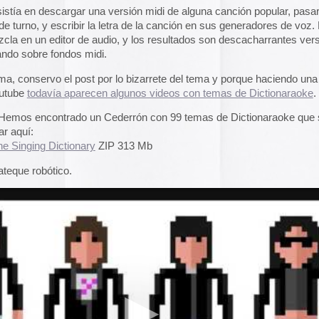
|
5 Comentarios »
st) Record Label of the 60s.
 y queer de los años 60.
 enigmática casa discográfica de los años 60 que se
rodias de canciones populares, dotándolas de temática queer.
os como Byrd E. Bath, B. Bubba o Rodney Dangerfield
ificadores como «the weekend of a hairdresser», «I´m so
 «florence of arabia», «Homer the happy little homo» o
uchar en la web, y descargar las trembundas portadas. Para
dar una canción, me quedo con
«the weekend of a
un número de la revista
Vagabond
. Catálogo de productos
e Camp records.