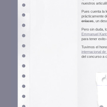
Archivado en
Cómic
,
Ilustración
|
Mp3: Dictionaraoke: E
Conocí el proyecto
Dictionaraoke
desapareció hace mucho, y no ha