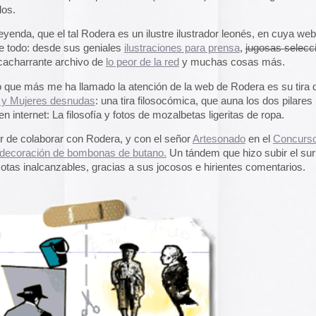
El arte de las cubie
«The Art of Book Cov
1914)»
examina cómo
de libros pasaron de
protección a convert
forma artística y com
largo del siglo XIX.
Ver más >>
Archivos
2026
2025
2024
2023
45 Comentarios »
2022
2021
2020
2019
2018
l diccionario que canta
2017
2016
hace un porrón de años. Pero lamentablemente la web
2015
y manera de recuperar los mp3.