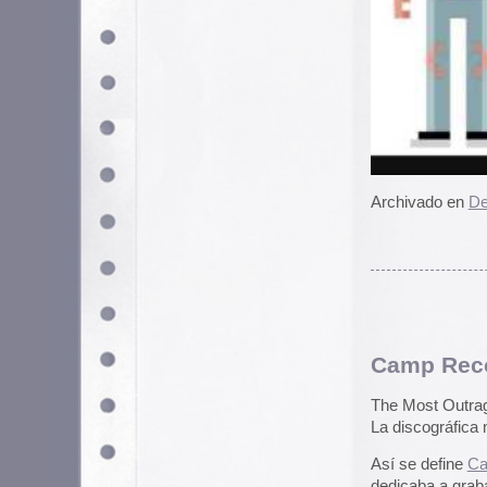
Archivado en
Música
,
Retro
|
7 C