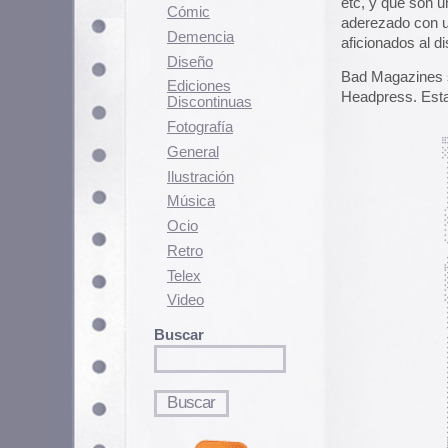
Fotografí­a
General
Ilustración
Música
Ocio
Retro
Telex
Video
Buscar