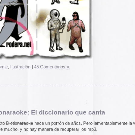
2014
r una versión midi de alguna canción popular, pasarse por
2013
bir la letra de la canción en sus generadores de voz. El
 de audio, y los resultados son descacharrantes versiones
2012
 midi.
2011
ost por lo bizarrete del tema y porque haciendo una
2010
arecen algunos videos con temas de Dictionaraoke
.
2009
 un Cederrón con 99 temas de Dictionaraoke que se
2008
2007
nary
ZIP 313 Mb
2006
2005
2004