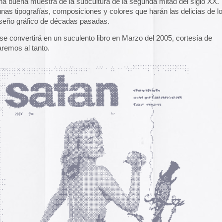
A gallery of Dancete
1982-86
Galería de
flyers del
neoyorkino Danceter
1986
Frame of Preferenc
Alucinante esta web:
Preference
” es una h
interactiva de los pa
configuración de los
y 2004.
El artículo analiza s
emuladores reales en
Edna Martinez Pres
Edna Martínez, DJ y
colombiana residente
presenta un viaje son
electrizante mundo de
vibrante y dinámica c
sound system que ha 
calles de Cartagena y
durante décadas.
Edna Martinez Prese
Sound System Cultu
Colombian Caribbea
Cómic. «Palestina. 