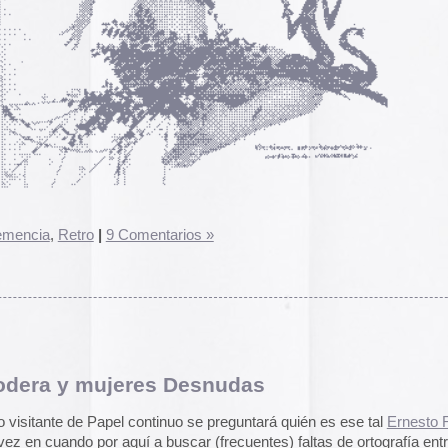
pasado, una mirada
9 Comentarios »
«
Palestina. Un vista
una mirada al presen
cómic divulgativo de
gratuita que se lanz
ha sido actualizado 
una nueva portada y 
más que nos llevan h
momento actual. Por 
jeres Desnudas
genocidio no se detie
de víctimas aumentan
el continuo se preguntará quién es ese tal
Ernesto Rodera
Por ello, el autor (B
a añadido una adend
aquí a buscar (frecuentes) faltas de ortografía entre
explica que está des
desactualizado en p
l Rodera es un ilustre ilustrador leonés, en cuya web hay
s geniales
ilustraciones para prensa
,
jugosas selecciones de
Espacios publicitar
ivo de
lo peor de la red
y muchas cosas más.
Espacios publicitari
galería de
anuncios 
lamado la atención de la web de Rodera es su tira diaria
publicados en las rev
udas
: una tira filosocómica, que auna los dos pilares básicos
Rural» y «Glosa» en 
y 70
losofía y fotos de mozalbetas ligeritas de ropa.
n Rodera, y con el señor
Artesonado
en el
Concurso
Carteles de película
bombonas de butano.
Un tándem que hizo subir el surrealismo
De Bollywood a Toll
s, gracias a sus jocosos e hirientes comentarios.
George analiza los c
películas indias y s
escritura a través de
carteles de Letterfor