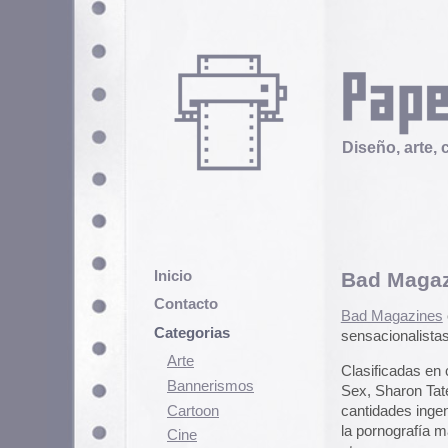
Diseño, arte, cultura popular
Inicio
Bad Magazines. Portad
Contacto
Bad Magazines
es una web, que r
Categorias
sensacionalistas (por decir algo)
Arte
Clasificadas en categorías como :
Bannerismos
Sex, Sharon Tate, Charles Manso
Cartoon
cantidades ingentes de portadas 
la pornografía más guarrindonga
Cine
etc, y que son una buena muestra 
Cómic
aderezado con unas tipografías, c
Demencia
aficionados al diseño gráfico de
Diseño
Bad Magazines se convertirá en u
Ediciones
Headpress. Estaremos al tanto.
Discontinuas