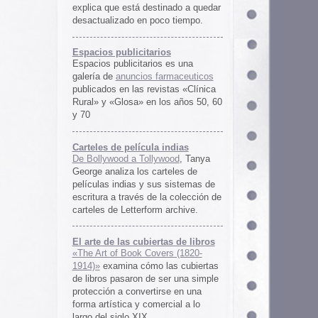
rtas de libros
ers (1820-
 las cubiertas
 ser una simple
irse en una
ercial a lo