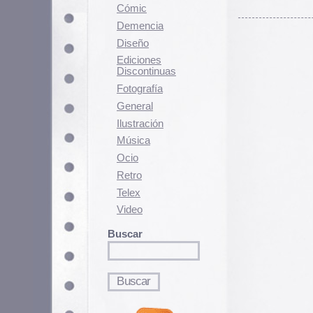
Fotografí­a
General
Ilustración
Música
Ocio
Retro
Telex
Video
Buscar