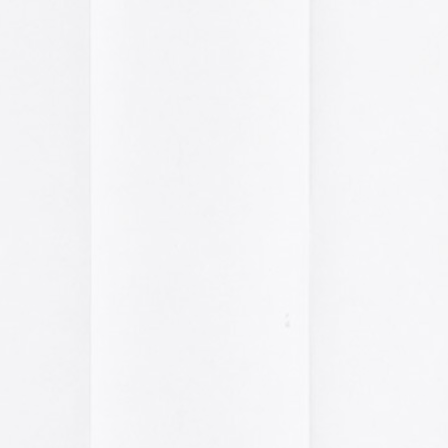
El arte de las cubie
«The Art of Book Cov
1914)»
examina cómo
de libros pasaron de
protección a convert
forma artística y com
largo del siglo XIX.
Ver más >>
Archivos
2026
2025
2024
2023
2022
2021
2020
2019
2018
2017
2016
2015