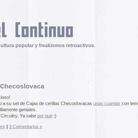
 y freakismos retroactivos.
aca
Telex
Durruti, t’estimo
Tuli Márquez y Guill
as de cerillas Checoslovacas
unas cuantas
con temática
publican la ópera roc
s.
famoso anarquista e
disco doble y lo llev
be
por qué
;)
en octubre.
Durruti, t
os »
Operation Epic Furi
to Hell.
Aparecen en Washin
arcades con un video
con Trump y su guerr
juego se puede jugar
epicfurious.com
.