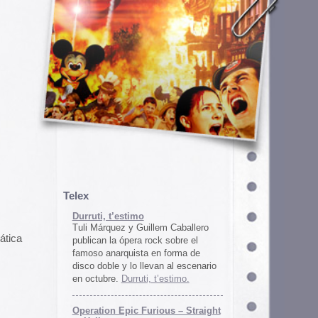
em Caballero
k sobre el
n forma de
an al escenario
’estimo.
ous – Straight
gton
unos
juego satírico
a con Iran. El
 online en