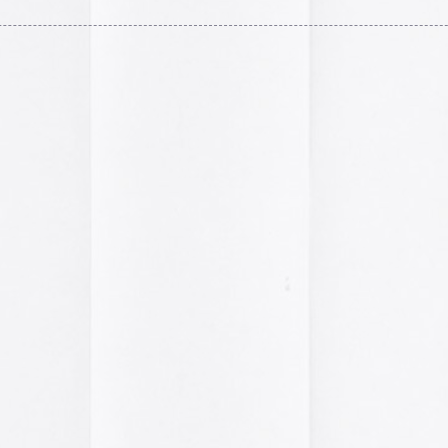
A gallery of Dancete
1982-86
Galería de
flyers del
neoyorkino Danceter
1986
Frame of Preferenc
Alucinante esta web:
Preference
” es una h
interactiva de los pa
configuración de los
y 2004.
El artículo analiza s
emuladores reales en
Edna Martinez Pres
Edna Martínez, DJ y
colombiana residente
presenta un viaje son
electrizante mundo de
vibrante y dinámica c
sound system que ha 
calles de Cartagena y
durante décadas.
Edna Martinez Prese
Sound System Cultu
Colombian Caribbea
Cómic. «Palestina. 