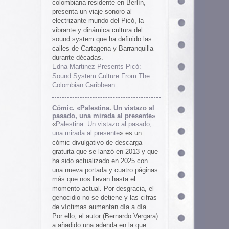
 al presente»
zo al pasado,
te
» es un
 descarga
ó en 2013 y que
en 2025 con
cuatro páginas
asta el
desgracia, el
ne y las cifras
 día a día.
ernardo Vergara)
a en la que
tinado a quedar
oco tiempo.
ios
os es una
farmaceuticos
istas «Clínica
los años 50, 60
 indias
ywood
, Tanya
arteles de
us sistemas de
 la colección de
m archive.