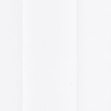
2014
2013
2012
2011
2010
2009
2008
2007
2006
2005
el funcionamiento de la web,
2004
das las cookies, rechazar las
Aceptar todo
Rechazar
lítica de cookies