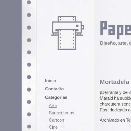
Diseño, arte, cultura popular
Inicio
Mortadela Checoslov
Contacto
¡Delirante y delicioso!
Categorias
Maraid ha subido a su set de Caj
charcutera sencillamente geniale
Arte
Post dedicado a Circuitry. Ya sa
Bannerismos
Cartoon
Archivado en
Telex
|
3 Comentari
Cine
Cómic
Demencia
Diseño
Ediciones
Discontinuas