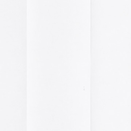
pasado, una mirada
«
Palestina. Un vista
una mirada al presen
cómic divulgativo de
gratuita que se lanz
ha sido actualizado 
una nueva portada y 
más que nos llevan h
momento actual. Por 
genocidio no se detie
de víctimas aumentan
Por ello, el autor (B
a añadido una adend
explica que está des
desactualizado en p
Espacios publicitar
Espacios publicitari
galería de
anuncios 
publicados en las rev
Rural» y «Glosa» en 
y 70
Carteles de película
De Bollywood a Toll
George analiza los c
películas indias y s
escritura a través de
carteles de Letterfor