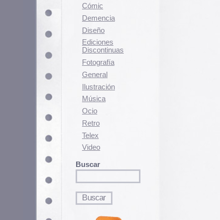
Fotografí­a
General
Ilustración
Música
Ocio
Retro
Telex
Video
Buscar