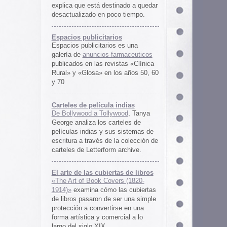
rtas de libros
ers (1820-
 las cubiertas
 ser una simple
irse en una
ercial a lo