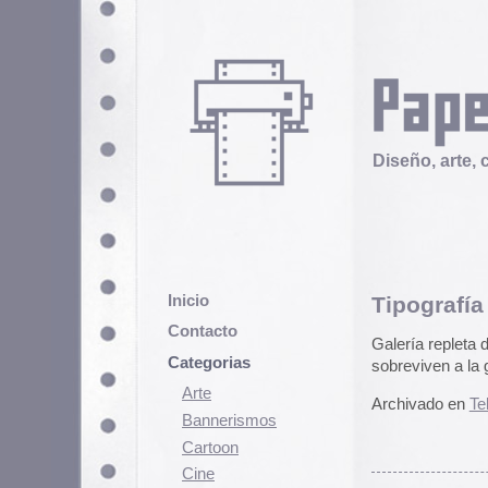
Diseño, arte, cultura popular
Inicio
Tipografía regional
Contacto
Galería repleta de
rótulos tradici
Categorias
sobreviven a la globalización come
Arte
Archivado en
Telex
|
1 Comentari
Bannerismos
Cartoon
Cine
Cómic
Demencia
Diseño
Ediciones
Discontinuas