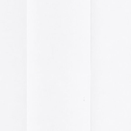
2014
2013
2012
2011
2010
2009
2008
2007
2006
2005
el funcionamiento de la web,
2004
das las cookies, rechazar las
Aceptar todo
Rechazar
lítica de cookies