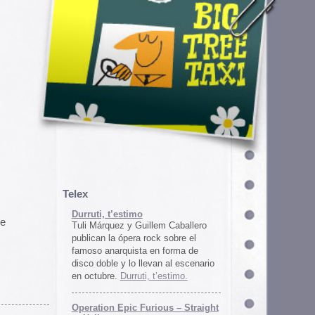
em Caballero
k sobre el
n forma de
an al escenario
’estimo.
ous – Straight
gton
unos
juego satírico
a con Iran. El
 online en