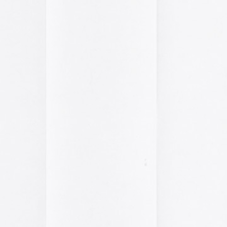
El arte de las cubie
«The Art of Book Cov
1914)»
examina cómo
de libros pasaron de
protección a convert
forma artística y com
largo del siglo XIX.
Ver más >>
Archivos
2026
2025
2024
2023
2022
2021
2020
2019
2018
2017
2016
2015