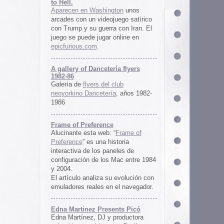
ría flyers
 club
ía
, años 1982-
e
 “
Frame of
istoria
neles de
 Mac entre 1984
u evolución con
 el navegador.
ents Picó
 productora
 en Berlín,
oro al
l Picó, la
ultura del
definido las
 Barranquilla
nts Picó:
re From The
n
Un vistazo al