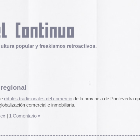
 y freakismos retroactivos.
Telex
Durruti, t’estimo
onales del comercio
de la provincia de Pontevedra que
Tuli Márquez y Guill
rcial e inmobiliaria.
publican la ópera roc
famoso anarquista e
o »
disco doble y lo llev
en octubre.
Durruti, t
Operation Epic Furi
to Hell.
Aparecen en Washin
arcades con un video
con Trump y su guerr
juego se puede jugar
epicfurious.com
.