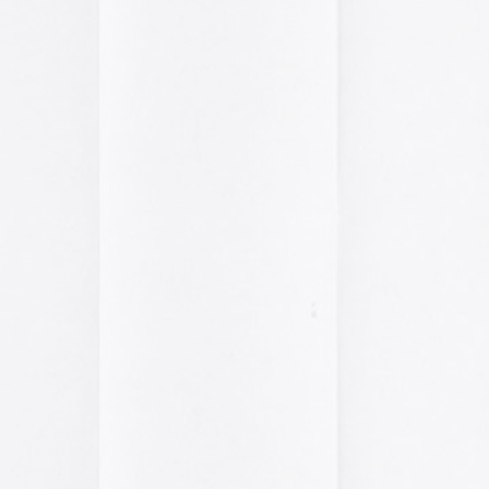
A gallery of Dancete
1982-86
Galería de
flyers del
neoyorkino Danceter
1986
Frame of Preferenc
Alucinante esta web:
Preference
” es una h
interactiva de los pa
configuración de los
y 2004.
El artículo analiza s
emuladores reales en
Edna Martinez Pres
Edna Martínez, DJ y
colombiana residente
presenta un viaje son
electrizante mundo de
vibrante y dinámica c
sound system que ha 
calles de Cartagena y
durante décadas.
Edna Martinez Prese
Sound System Cultu
Colombian Caribbea
Cómic. «Palestina. 