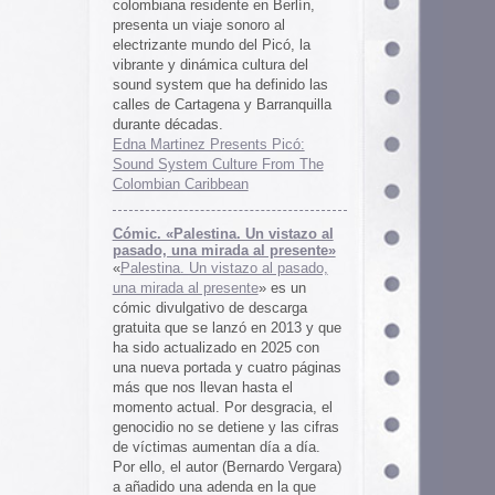
 al presente»
zo al pasado,
te
» es un
 descarga
ó en 2013 y que
en 2025 con
cuatro páginas
asta el
desgracia, el
ne y las cifras
 día a día.
ernardo Vergara)
a en la que
tinado a quedar
oco tiempo.
ios
os es una
farmaceuticos
istas «Clínica
los años 50, 60
 indias
ywood
, Tanya
arteles de
us sistemas de
 la colección de
m archive.