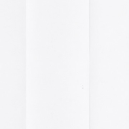
pasado, una mirada
«
Palestina. Un vista
una mirada al presen
cómic divulgativo de
gratuita que se lanz
ha sido actualizado 
una nueva portada y 
más que nos llevan h
momento actual. Por 
genocidio no se detie
de víctimas aumentan
Por ello, el autor (B
a añadido una adend
explica que está des
desactualizado en p
Espacios publicitar
Espacios publicitari
galería de
anuncios 
publicados en las rev
Rural» y «Glosa» en 
y 70
Carteles de película
De Bollywood a Toll
George analiza los c
películas indias y s
escritura a través de
carteles de Letterfor