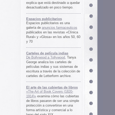
rtas de libros
ers (1820-
 las cubiertas
 ser una simple
irse en una
ercial a lo