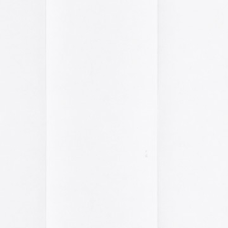
pasado, una mirada
«
Palestina. Un vista
una mirada al presen
cómic divulgativo de
gratuita que se lanz
ha sido actualizado 
una nueva portada y 
más que nos llevan h
momento actual. Por 
genocidio no se detie
de víctimas aumentan
Por ello, el autor (B
a añadido una adend
explica que está des
desactualizado en p
Espacios publicitar
Espacios publicitari
galería de
anuncios 
publicados en las rev
Rural» y «Glosa» en 
y 70
Carteles de película
De Bollywood a Toll
George analiza los c
películas indias y s
escritura a través de
carteles de Letterfor