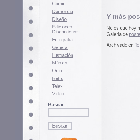
Fotografí­a
Archivado en
Telex
|
Comentarios
General
Ilustración
Música
Ocio
Retro
Telex
Video
Buscar