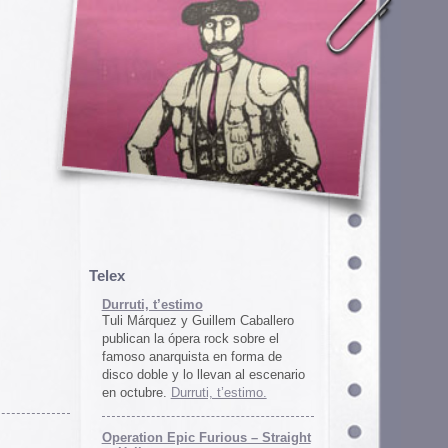
em Caballero
k sobre el
n forma de
an al escenario
’estimo.
ous – Straight
gton
unos
juego satírico
a con Iran. El
 online en