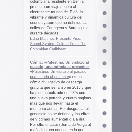
 al presente»
zo al pasado,
te
» es un
 descarga
ó en 2013 y que
en 2025 con
cuatro páginas
asta el
desgracia, el
ne y las cifras
 día a día.
ernardo Vergara)
a en la que
tinado a quedar
oco tiempo.
ios
os es una
farmaceuticos
istas «Clínica
los años 50, 60
 indias
ywood
, Tanya
arteles de
us sistemas de
 la colección de
m archive.