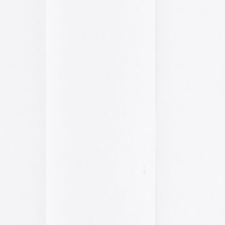
2014
2013
2012
2011
2010
2009
2008
2007
2006
2005
el funcionamiento de la web,
2004
das las cookies, rechazar las
Aceptar todo
Rechazar
lítica de cookies