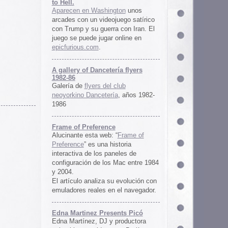
ría flyers
 club
ía
, años 1982-
e
 “
Frame of
istoria
neles de
 Mac entre 1984
u evolución con
 el navegador.
ents Picó
 productora
 en Berlín,
oro al
l Picó, la
ultura del
definido las
 Barranquilla
nts Picó:
re From The
n
Un vistazo al