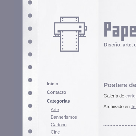
Diseño, arte, cultura popular
Inicio
Posters de Daphne P
Contacto
Galería de
carteles de Daphne P
Categorias
Archivado en
Telex
|
Comentarios
Arte
Bannerismos
Cartoon
Cine
Cómic
Demencia
Y más posters X
Diseño
Ediciones
No es que hoy nos hayamos levan
Discontinuas
Galería de
posters de películas p