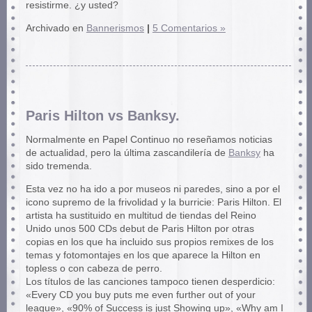
resistirme. ¿y usted?
Archivado en
Bannerismos
|
5 Comentarios »
Paris Hilton vs Banksy.
Normalmente en Papel Continuo no reseñamos noticias
de actualidad, pero la última zascandilería de
Banksy
ha
sido tremenda.
Esta vez no ha ido a por museos ni paredes, sino a por el
icono supremo de la frivolidad y la burricie: Paris Hilton. El
artista ha sustituido en multitud de tiendas del Reino
Unido unos 500 CDs debut de Paris Hilton por otras
copias en los que ha incluido sus propios remixes de los
temas y fotomontajes en los que aparece la Hilton en
topless o con cabeza de perro.
Los títulos de las canciones tampoco tienen desperdicio:
«Every CD you buy puts me even further out of your
league», «90% of Success is just Showing up», «Why am I