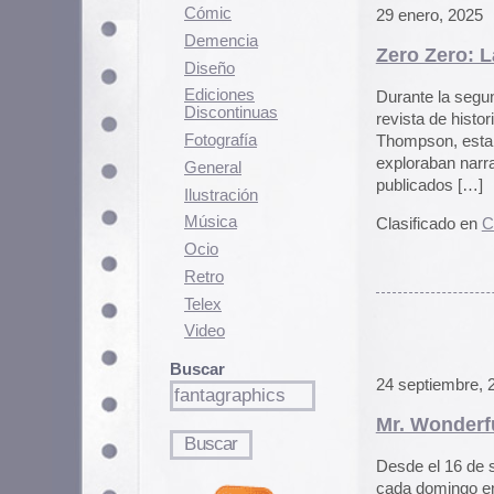
Fotografí­a
Thompson, esta antología sirvió 
exploraban narrativas oscuras, e
General
publicados […]
Ilustración
Música
Clasificado en
Cómic
|
Comentari
Ocio
Retro
Telex
Video
Buscar
24 septiembre, 2007
Mr. Wonderful. Cómic onl
Desde el 16 de septiembre y hasta
cada domingo en su sección «The 
Wonderful. A la hora de escribir e
comentado el autor sobre […]
Clasificado en
Cómic
|
6 Comenta