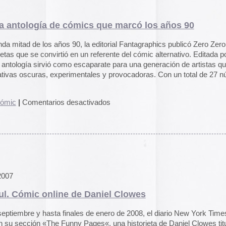
como escaparate para una generación de artistas que
2016
xperimentales y provocadoras. Con un total de 27 números
2015
2014
en
os desactivados
2013
Zero
2012
Zero:
La
2011
antología
2010
de
2009
cómics
que
2008
marcó
2007
los
ine de Daniel Clowes
2006
años
90
 finales de enero de 2008, el diario New York Times incluye
2005
Funny Pages«, una historieta de Daniel Clowes titulada Mr.
2004
sta reseña, se han publicado dos capítulos, y lo único que ha
rios »