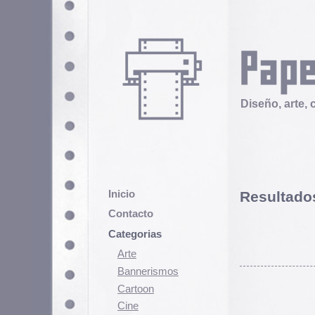
Diseño, arte, cultura popular
Inicio
Resultados de la bús
Contacto
Categorias
Arte
Bannerismos
Cartoon
Cine
Cómic
29 enero, 2025
Demencia
Zero Zero: La antología 
Diseño
Ediciones
Durante la segunda mitad de los a
Discontinuas
revista de historietas que se conv