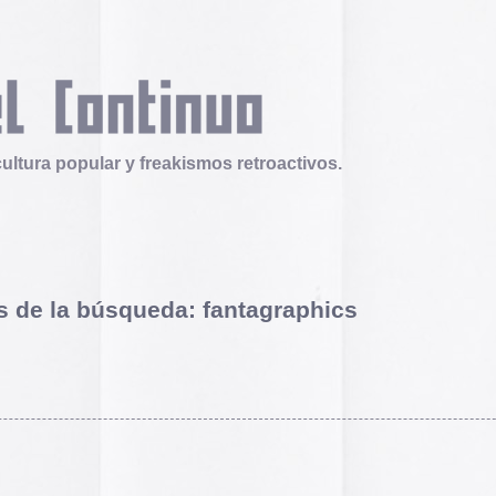
 y freakismos retroactivos.
queda: fantagraphics
Archivos
2026
2025
2024
2023
2022
2021
2020
2019
de cómics que marcó los años 90
2018
ños 90, la editorial Fantagraphics publicó Zero Zero, una
2017
irtió en un referente del cómic alternativo. Editada por Kim