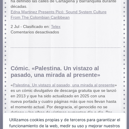
ha definido las calles de Cartagena y Barranquilla durante
décadas.
Edna Martinez Presents Picó: Sound System Culture
From The Colombian Caribbean
2 Jul - Clasificado en:
Telex
en
Comentarios desactivados
Edna
Martinez
Presents
Picó
Cómic. «Palestina. Un vistazo al
pasado, una mirada al presente»
«
Palestina. Un vistazo al pasado, una mirada al presente
»
es un cómic divulgativo de descarga gratuita que se lanzó
en 2013 y que ha sido actualizado en 2025 con una
nueva portada y cuatro páginas más que nos llevan hasta
el momento actual. Por desgracia, el genocidio no se
detiene y las cifras de víctimas aumentan día a día. Por
ello, el autor (Bernardo Vergara) a añadido una adenda
Utilizamos cookies propias y de terceros para garantizar el
en la que explica que está destinado a quedar
funcionamiento de la web, medir su uso y mejorar nuestros
desactualizado en poco tiempo.