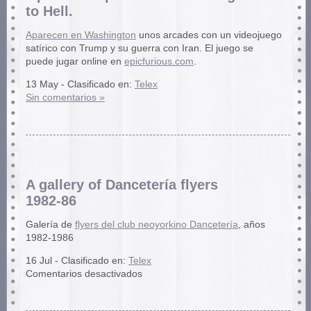
to Hell.
Aparecen en Washington
unos arcades con un videojuego
satírico con Trump y su guerra con Iran. El juego se
puede jugar online en
epicfurious.com
.
13 May - Clasificado en:
Telex
Sin comentarios »
A gallery of Dancetería flyers
1982-86
Galería de
flyers del club neoyorkino Dancetería
, años
1982-1986
16 Jul - Clasificado en:
Telex
en
Comentarios desactivados
A
gallery