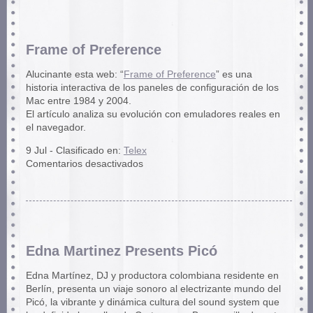
of
Dancetería
flyers
1982-
Frame of Preference
86
Alucinante esta web: “
Frame of Preference
” es una
historia interactiva de los paneles de configuración de los
Mac entre 1984 y 2004.
El artículo analiza su evolución con emuladores reales en
el navegador.
9 Jul - Clasificado en:
Telex
en
Comentarios desactivados
Frame
of
Preference
Edna Martinez Presents Picó
Edna Martínez, DJ y productora colombiana residente en
Berlín, presenta un viaje sonoro al electrizante mundo del
Picó, la vibrante y dinámica cultura del sound system que